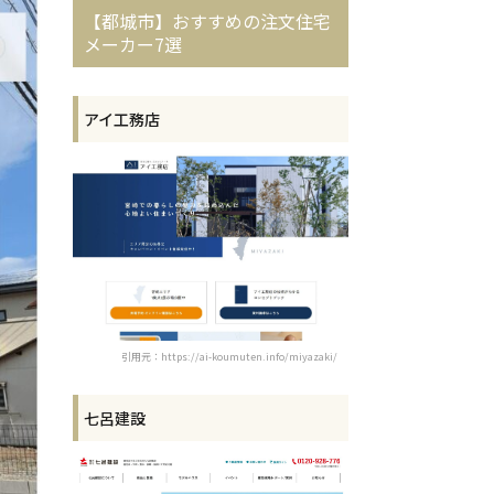
【都城市】おすすめの注文住宅
メーカー7選
アイ工務店
引用元：https://ai-koumuten.info/miyazaki/
七呂建設