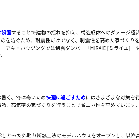
は設置
することで建物の揺れを抑え、構造躯体へのダメージ軽
るのを防ぐため、耐震性だけでなく、制震性を高めた家づくり
アキ・ハウジングでは制震ダンパー「MIRAIE [ミライエ]」
す。
は暑く、冬は寒いため
快適に過ごすため
にはさまざまな対策を
断熱、高気密の家づくりを行うことで省エネ性を高めています
珍しかった外貼り断熱工法のモデルハウスをオープンし、以降