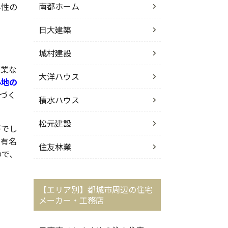
南都ホーム
ネ性の
日大建築
城村建設
事業な
大洋ハウス
心地の
づく
積水ハウス
松元建設
がでし
、有名
住友林業
ので、
【エリア別】都城市周辺の住宅
メーカー・工務店