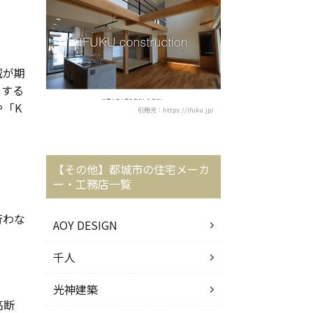
減が期
をする
や「K
引用元：https://ifuku.jp/
【その他】都城市の住宅メーカ
ー・工務店一覧
行わな
AOY DESIGN
。
千人
光神建築
高断