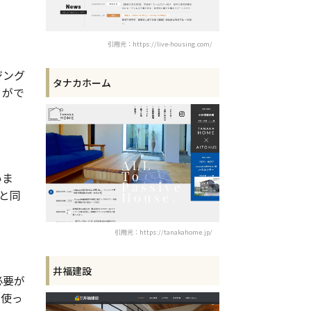
引用元：https://live-housing.com/
ジング
タナカホーム
りがで
いま
と同
引用元：https://tanakahome.jp/
井福建設
必要が
を使っ