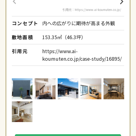
引用元：https://www.ai-koumuten.co.jp/
コンセプト
内への広がりに期待が高まる外観
コン
敷地面積
153.35㎡（46.3坪）
敷地
引用元
https://www.ai-
引用
koumuten.co.jp/case-study/16895/