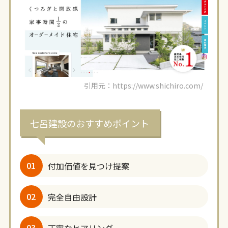
引用元：https://www.shichiro.com/
七呂建設のおすすめポイント
01
付加価値を見つけ提案
02
完全自由設計
03
丁寧なヒアリング