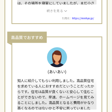
は、その場所を寝室にしていましたが、まだ小さ
い子供たちが遊べるスペースにちょうどよかった
続きを見る
です。もし、子供が大きくなったら大人たちの寝
引用元：
https://minhyo.jp/
室に変更できるようにしました。2階には、私たち
の寝室をつくり、2階のバルコニーを広くしてバー
ベキューなどができるスペースを作りました。少
し2階が狭くなってしまったのですが、周りを気に
高品質でおすすめ
せずにバーベキューができるようになり、とても
充実した日々を送れるようになりました。
(あいあい)
知人に紹介してもらい利用しました。高品質住宅
を求めている人におすすめだということだったか
らです。住宅は品質が良くないと安心して住むこ
とができないので、早速、ホームページを見てみ
ることにしました。高品質となると費用がかなり
高くなるのではないかと不安に思っていました