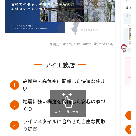
引用元：https://ai-koumuten.info/miyazaki/
アイ工務店
高断熱・高気密に配慮した快適な住ま
い
地震に強い構造を目指した安心の家づ
くり
スクロールできます
ライフスタイルに合わせた自由な間取
り提案