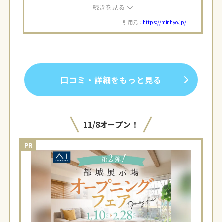
が、ホームページを見て安心できました。また、
続きを見る
展示場がたくさんあるところも良かったです。展
引用元：
https://minhyo.jp/
示場で実際に家を見てみることでイメージと同じ
かどうかチェックできます。見学した感じでは全
体的に広く感じられる家が多かったように思いま
す。
口コミ・詳細をもっと見る
11/8オープン！