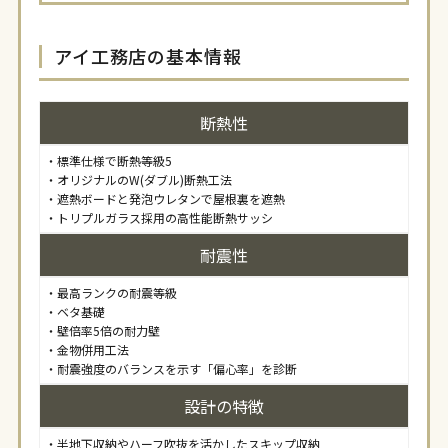
アイ工務店の基本情報
断熱性
・標準仕様で断熱等級5
・オリジナルのW(ダブル)断熱工法
・遮熱ボードと発泡ウレタンで屋根裏を遮熱
・トリプルガラス採用の高性能断熱サッシ
耐震性
・最高ランクの耐震等級
・ベタ基礎
・壁倍率5倍の耐力壁
・金物併用工法
・耐震強度のバランスを示す「偏心率」を診断
設計の特徴
・半地下収納やハーフ吹抜を活かしたスキップ収納