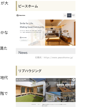
とが大
ピースホーム
静かな
満た
引用元：https://www.peacehome.jp/
リブハウジング
土地代
段階で