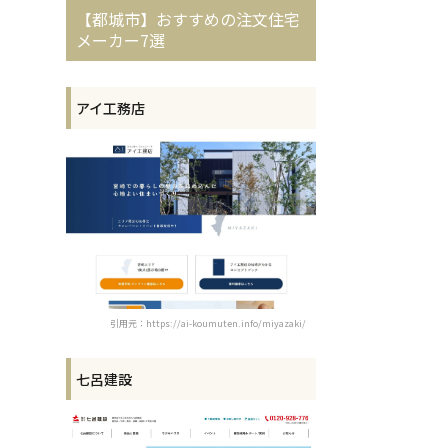
【都城市】おすすめの注文住宅
メーカー7選
アイ工務店
引用元：https://ai-koumuten.info/miyazaki/
七呂建設