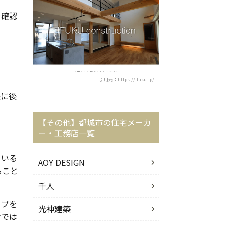
を確認
引用元：https://ifuku.jp/
後に後
【その他】都城市の住宅メーカ
ー・工務店一覧
ている
AOY DESIGN
ること
千人
ップを
光神建築
けでは