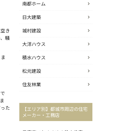
南都ホーム
日大建築
に空き
城村建設
で、騒
大洋ハウス
りま
積水ハウス
松元建設
住友林業
さで
ま
だった
【エリア別】都城市周辺の住宅
メーカー・工務店