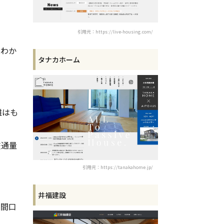
引用元：https://live-housing.com/
はわか
タナカホーム
離はも
交通量
引用元：https://tanakahome.jp/
井福建設
、間口